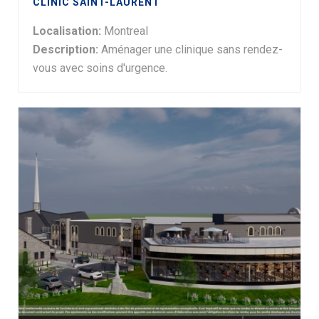
CLINIC SAINT-LAURENT
Localisation:
Montreal
Description:
Aménager une clinique sans rendez-
vous avec soins d'urgence.