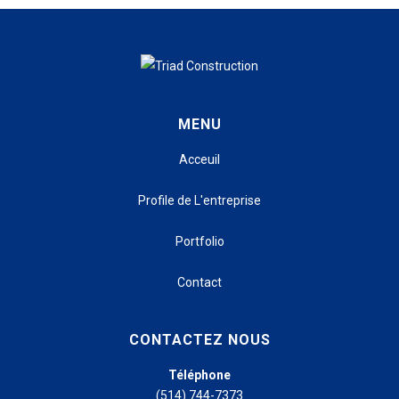
CLINIC SAINT-LAURENT
Location:
Montreal
Description:
Build out of a walk-in clinic with
emergency care.